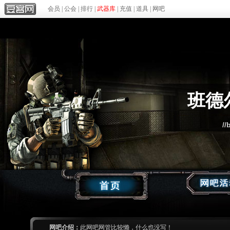
会员
|
公会
|
排行
|
武器库
|
充值
|
道具
|
网吧
班德
//
网吧介绍：
此网吧网管比较懒，什么也没写！